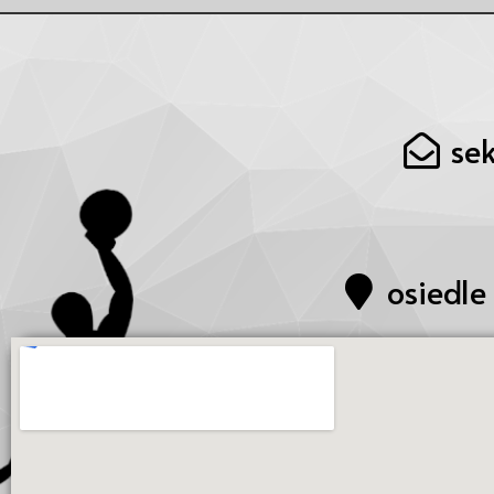
se
osiedle