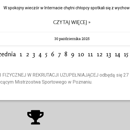
W spokojny wieczór w Internacie chętni chłopcy spotkali się z wycho
CZYTAJ WIĘCEJ »
30 października 2025
zednia
1
2
3
4
5
6
7
8
9
10
11
12
13
14
15
FIZYCZNEJ W REKRUTACJI UZUPEŁNIAJĄCEJ odbędą się 27 lip
łcącym Mistrzostwa Sportowego w Poznaniu.