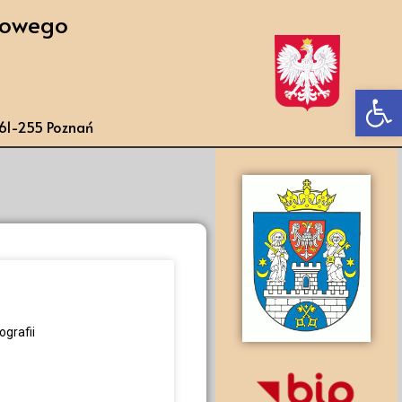
towego
Ot
, 61-255 Poznań
ografii