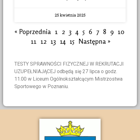
25 kwietnia 2025
« Poprzednia
1
2
3
4
5
6
7
8
9
10
11
12
13
14
15
Następna »
TESTY SPRAWNOŚCI FIZYCZNEJ W REKRUTACJI
UZUPEŁNIAJĄCEJ odbędą się 27 lipca o godz.
11.00 w Liceum Ogólnokształcącym Mistrzostwa
Sportowego w Poznaniu.